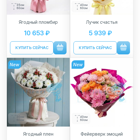
35см
40см
60см
60см
Ягодный пломбир
Лучик счастья
10 653 ₽
5 939 ₽
КУПИТЬ СЕЙЧАС
КУПИТЬ СЕЙЧАС
New
New
30см
40см
60см
60см
Ягодный плен
Фейерверк эмоций