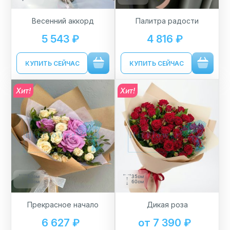
Весенний аккорд
Палитра радости
5 543 ₽
4 816 ₽
КУПИТЬ СЕЙЧАС
КУПИТЬ СЕЙЧАС
Хит!
Хит!
50см
35см
60см
60см
Прекрасное начало
Дикая роза
6 627 ₽
от 7 390 ₽