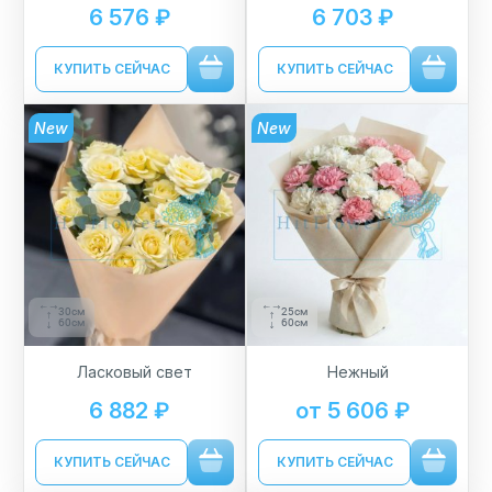
6 576 ₽
6 703 ₽
КУПИТЬ СЕЙЧАС
КУПИТЬ СЕЙЧАС
New
New
30см
25см
60см
60см
Ласковый свет
Нежный
6 882 ₽
от 5 606 ₽
КУПИТЬ СЕЙЧАС
КУПИТЬ СЕЙЧАС