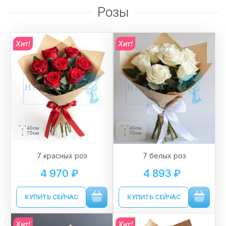
Розы
Хит!
Хит!
40см
40см
70см
70см
7 красных роз
7 белых роз
4 970 ₽
4 893 ₽
КУПИТЬ СЕЙЧАС
КУПИТЬ СЕЙЧАС
Хит!
Хит!