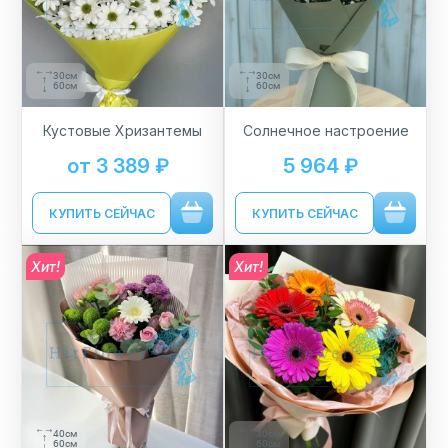
30см
30см
60см
60см
Кустовые Хризантемы
Солнечное настроение
от 3 389 ₽
5 964 ₽
КУПИТЬ СЕЙЧАС
КУПИТЬ СЕЙЧАС
Хит!
Хит!
40см
30см
60см
60см