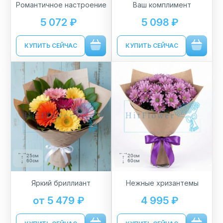
Романтичное настроение
Ваш комплимент
5 072 ₽
5 098 ₽
КУПИТЬ СЕЙЧАС
КУПИТЬ СЕЙЧАС
25см
20см
60см
60см
Яркий бриллиант
Нежные хризантемы
от 5 479 ₽
4 995 ₽