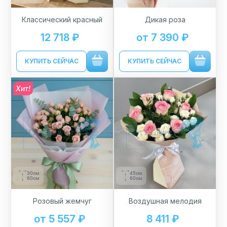
Классический красный
Дикая роза
12 718 ₽
от 7 390 ₽
КУПИТЬ СЕЙЧАС
КУПИТЬ СЕЙЧАС
Хит!
30см
45см
60см
60см
Розовый жемчуг
Воздушная мелодия
от 5 557 ₽
8 411 ₽