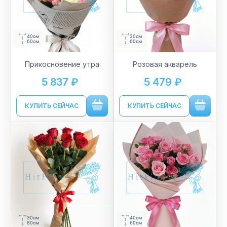
40см
30см
60см
60см
Прикосновение утра
Розовая акварель
5 837 ₽
5 479 ₽
КУПИТЬ СЕЙЧАС
КУПИТЬ СЕЙЧАС
30см
40см
80см
60см