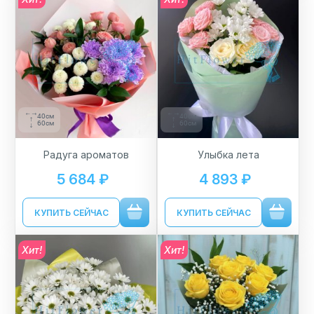
40см
40см
60см
60см
Радуга ароматов
Улыбка лета
5 684 ₽
4 893 ₽
КУПИТЬ СЕЙЧАС
КУПИТЬ СЕЙЧАС
Хит!
Хит!