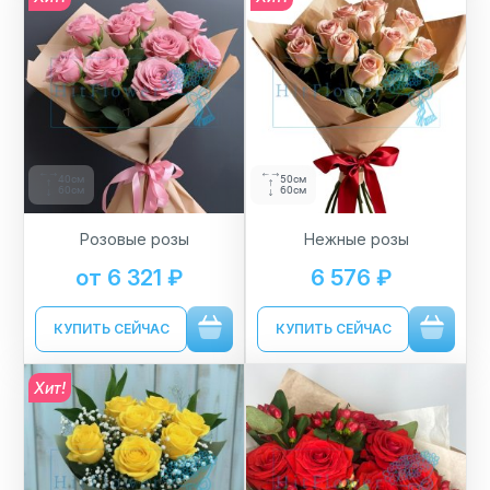
40см
50см
60см
60см
Розовые розы
Нежные розы
от 6 321 ₽
6 576 ₽
КУПИТЬ СЕЙЧАС
КУПИТЬ СЕЙЧАС
Хит!