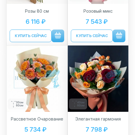
Розы 80 см
Розовый микс
6 116 ₽
7 543 ₽
КУПИТЬ СЕЙЧАС
КУПИТЬ СЕЙЧАС
40см
30см
60см
60см
Элегантная гармония
Рассветное Очарование
7 798 ₽
5 734 ₽