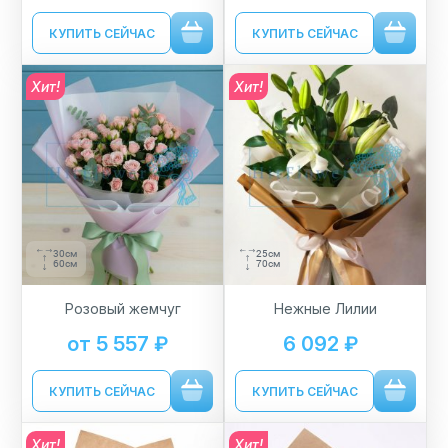
КУПИТЬ СЕЙЧАС
КУПИТЬ СЕЙЧАС
Хит!
Хит!
30см
25см
60см
70см
Розовый жемчуг
Нежные Лилии
от 5 557 ₽
6 092 ₽
КУПИТЬ СЕЙЧАС
КУПИТЬ СЕЙЧАС
Хит!
Хит!