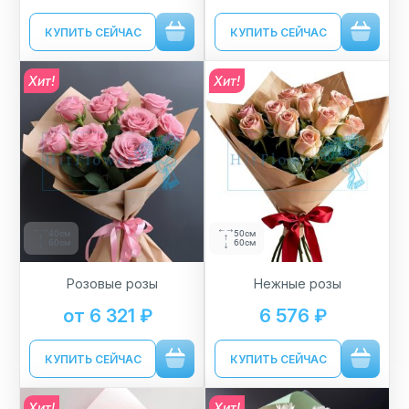
КУПИТЬ СЕЙЧАС
КУПИТЬ СЕЙЧАС
Хит!
Хит!
40см
50см
60см
60см
Розовые розы
Нежные розы
от 6 321 ₽
6 576 ₽
КУПИТЬ СЕЙЧАС
КУПИТЬ СЕЙЧАС
Хит!
Хит!