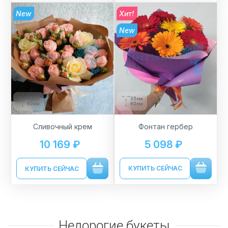
Хит!
New
New
35см
40см
60см
60см
Фонтан гербер
Сливочный крем
5 098 ₽
10 169 ₽
КУПИТЬ СЕЙЧАС
КУПИТЬ СЕЙЧАС
Недорогие букеты