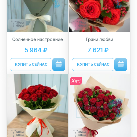
30см
45см
60см
60см
Солнечное настроение
Грани любви
5 964 ₽
7 621 ₽
КУПИТЬ СЕЙЧАС
КУПИТЬ СЕЙЧАС
Хит!
50см
35см
60см
60см