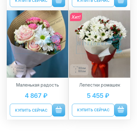
КУПИТЬ СЕЙЧАС
КУПИТЬ СЕЙЧАС
Хит!
30см
20см
60см
50см
Лепестки ромашек
Маленькая радость
5 455 ₽
4 867 ₽
КУПИТЬ СЕЙЧАС
КУПИТЬ СЕЙЧАС