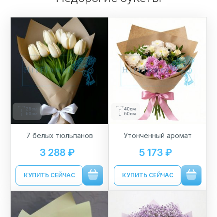
25см
40см
60см
60см
7 белых тюльпанов
Утончённый аромат
3 288 ₽
5 173 ₽
КУПИТЬ СЕЙЧАС
КУПИТЬ СЕЙЧАС