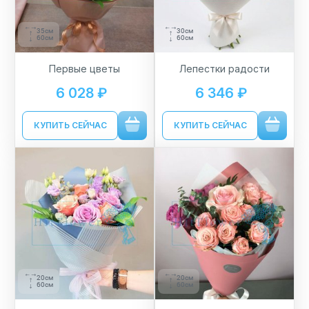
35см
30см
60см
60см
Первые цветы
Лепестки радости
6 028 ₽
6 346 ₽
КУПИТЬ СЕЙЧАС
КУПИТЬ СЕЙЧАС
20см
20см
60см
60см